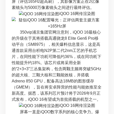
屏（评估165Hz超高刷），其影像方案正在2亿像
素镜头与5000万像素镜头之间进行最终评估。
iQOO 16网传渲染图
350vip浦京集团官网注意到，iQOO 16最核心
的升级在于其将搭载高通骁龙8 Elite Gen6 Pro移
动平台（SM8975），相关爆料信息显示，这是高
通首款采用台积电N2P第二代2nm工艺的手机芯
片，在同性能下功耗可降低约36%，或在同功耗下
性能提升约18%。该芯片或将采用全新
的“2+3+3”三丛集架构，包含两颗主频将突破5GHz
的超大核、三颗大核和三颗能效核，并搭载
Adreno 850 GPU，配备高达18MB的图形缓存
（GMEM），旨在将安卓阵营的性能与能效推至全
新高度。据悉，该系列芯片预计将于2026年9月正
式发布，iQOO 16有望成为首批搭载的机型之一。
iQOO 16网传渲染图
屏幕一直是iQOO数字系列的核心竞争力。爆