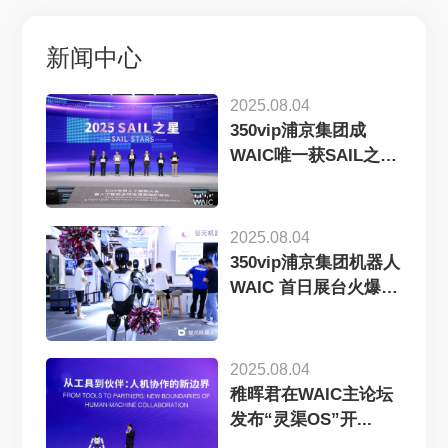
新闻中心
2025.08.04
350vip浦京集团成
WAIC唯一获SAIL之星
奖的机器...
2025.08.04
350vip浦京集团机器人
WAIC 首日展台火爆，
机器...
2025.08.04
稚晖君在WAIC主论坛
发布“灵渠OS”开...