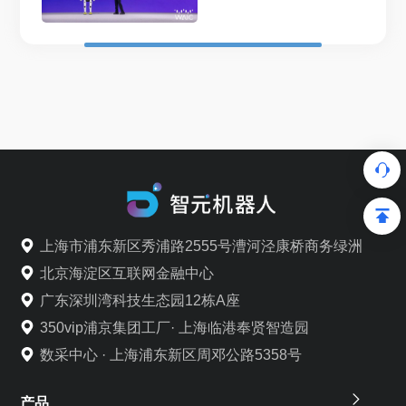
上海市浦东新区秀浦路2555号漕河泾康桥商务绿洲
北京海淀区互联网金融中心
广东深圳湾科技生态园12栋A座
350vip浦京集团工厂· 上海临港奉贤智造园
数采中心 · 上海浦东新区周邓公路5358号
产品