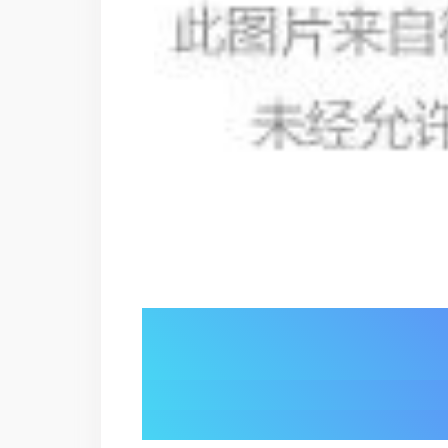
01/
人机对话破界：
灵犀 X2 演绎 “伙伴级” 交互