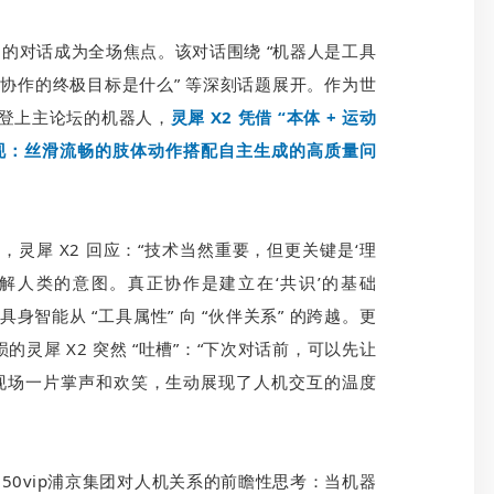
 X2 的对话成为全场焦点。该对话围绕 “机器人是工具
机协作的终极目标是什么” 等深刻话题展开。作为世
份登上主论坛的机器人，
灵犀 X2 凭借 “本体 + 运动
的表现：丝滑流畅的肢体动作搭配自主生成的高质量问
，灵犀 X2 回应：“技术当然重要，但更关键是‘理
解人类的意图。真正协作是建立在‘共识’的基础
智能从 “工具属性” 向 “伙伴关系” 的跨越。更
灵犀 X2 突然 “吐槽”：“下次对话前，可以先让
发现场一片掌声和欢笑，生动展现了人机交互的温度
50vip浦京集团对人机关系的前瞻性思考：当机器