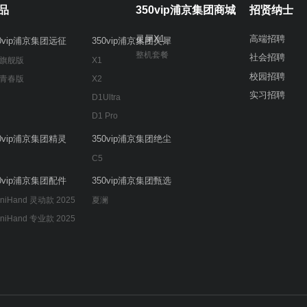
品
350vip浦京集团商城
招贤纳士
灵犀X1
高端招聘
50vip浦京集团远征
350vip浦京集团灵犀
整机套餐
社会招聘
 旗舰版
X1
校园招聘
 青春版
X2
实习招聘
D1Ultra
D1 Pro
50vip浦京集团精灵
350vip浦京集团绝尘
C5
50vip浦京集团配件
350vip浦京集团甄选
niHand 灵动款 2025
夏澜
niHand 专业款 2025