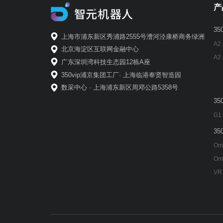
产
3
上海市浦东新区秀浦路2555号漕河泾康桥商务绿洲
A2
北京海淀区互联网金融中心
A2
广东深圳湾科技生态园12栋A座
350vip浦京集团工厂· 上海临港奉贤智造园
数采中心 · 上海浦东新区周邓公路5358号
3
G1
3
Om
Om
VR